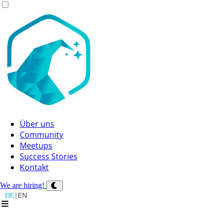
Über uns
Community
Meetups
Success Stories
Kontakt
We are hiring!
|
DE
EN